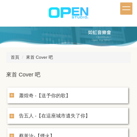
跳
到
主
要
內
容
區
首頁
來首 Cover 吧
來首 Cover 吧
蕭煌奇 -【送予你的歌】
告五人 -【在這座城市遺失了你】
蔡黃汝-【煙火】