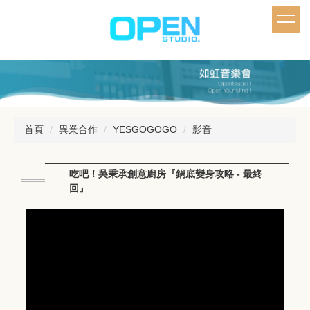
跳
到
主
要
內
容
區
首頁
異業合作
YESGOGOGO
影音
吃吧！吳秉承創意廚房『鍋底變身攻略 - 最終
回』